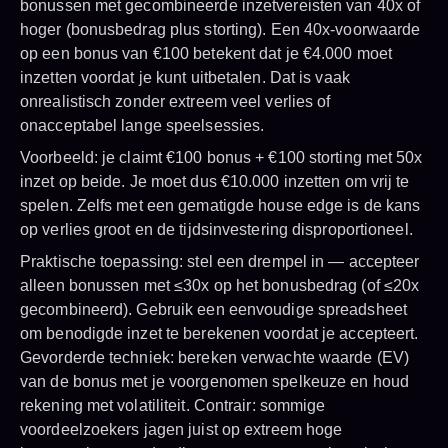
bonussen met gecombineerde inzetvereisten van 40x of
hoger (bonusbedrag plus storting). Een 40x-voorwaarde
op een bonus van €100 betekent dat je €4.000 moet
inzetten voordat je kunt uitbetalen. Dat is vaak
onrealistisch zonder extreem veel verlies of
onacceptabel lange speelsessies.
Voorbeeld: je claimt €100 bonus + €100 storting met 50x
inzet op beide. Je moet dus €10.000 inzetten om vrij te
spelen. Zelfs met een gematigde house edge is de kans
op verlies groot en de tijdsinvestering disproportioneel.
Praktische toepassing: stel een drempel in — accepteer
alleen bonussen met ≤30x op het bonusbedrag (of ≤20x
gecombineerd). Gebruik een eenvoudige spreadsheet
om benodigde inzet te berekenen voordat je accepteert.
Gevorderde techniek: bereken verwachte waarde (EV)
van de bonus met je voorgenomen spelkeuze en houd
rekening met volatiliteit. Contrair: sommige
voordeelzoekers jagen juist op extreem hoge