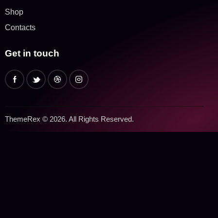
Shop
Contacts
Get in touch
ThemeRex
© 2026. All Rights Reserved.