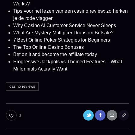
Works?
Tips voor het lezen van een casino review: zo herken
je de rode vlaggen
Why Casino AI Customer Service Never Sleeps
What Are Mystery Multiplier Drops on Betsafe?
7 Best Online Poker Strategies for Beginners
The Top Online Casino Bonuses​
Bet on it and become the affiliate today
Progressive Jackpots vs Themed Features – What
Millennials Actually Want
casino reviews
0