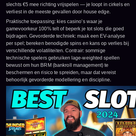
slechts €5 mee richting vrijspelen — je loopt in cirkels en
verliest in de meeste gevallen door house edge.
Praktische toepassing: kies casino’s waar je
gamevoorkeur 100% telt of beperk je tot slots die goed
bijdragen. Gevorderde techniek: maak een EV-analyse
per spel; bereken benodigde spins en kans op verlies bij
verschillende volatiliteiten. Contrair: sommige
technische spelers gebruiken lage-weighted spellen
bewust om hun BRM (bankroll management) te
beschermen en risico te spreiden, maar dat vereist
behoorlijk gevorderde modellering en discipline.