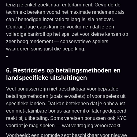
tenzij je enkel zoekt naar entertainment. Gevorderde
techniek: bereken vooraf het maximale rendement; als
cap / benodigde inzet ratio te laag is, sla het over.
Contrair: lage caps kunnen voorkomen dat je een
volledige bankroll op het spel zet voor kleine kansen op
zeer hoog rendement — conservatieve spelers
waarderen soms juist die beperking.
6. Restricties op betalingsmethoden en
landspecifieke uitsluitingen
Veel bonussen zijn niet beschikbaar voor bepaalde
betalingsmethoden (zoals e-wallets) of voor spelers uit
specifieke landen. Dat kan betekenen dat je onbewust
een niet-claimbare bonus aanneemt of later gedupeerd
raakt bij uitbetaling. Soms vereisen bonussen ook KYC
voordat je mag spelen — wat vertraging veroorzaakt.
Voorbeeld: een promotie zegt beschikbaar voor nieuwe