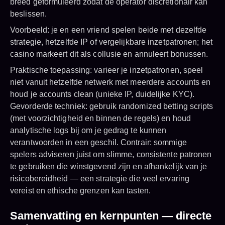
breed geformuleerd zodat de operator discretionair kan
beslissen.
Voorbeeld: je en een vriend spelen beide met dezelfde
strategie, hetzelfde IP of vergelijkbare inzetpatronen; het
casino markeert dit als collusie en annuleert bonussen.
Praktische toepassing: varieer je inzetpatronen, speel
niet vanuit hetzelfde netwerk met meerdere accounts en
houd je accounts clean (unieke IP, duidelijke KYC).
Gevorderde techniek: gebruik randomized betting scripts
(met voorzichtigheid en binnen de regels) en houd
analytische logs bij om je gedrag te kunnen
verantwoorden in een geschil. Contrair: sommige
spelers adviseren juist om slimme, consistente patronen
te gebruiken die winstgevend zijn en afhankelijk van je
risicobereidheid — een strategie die veel ervaring
vereist en ethische grenzen kan tasten.
Samenvatting en kernpunten — directe