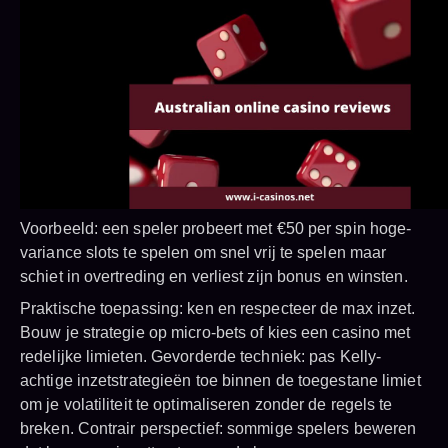
Voorbeeld: een speler probeert met €50 per spin hoge-
variance slots te spelen om snel vrij te spelen maar
schiet in overtreding en verliest zijn bonus en winsten.
Praktische toepassing: ken en respecteer de max inzet.
Bouw je strategie op micro-bets of kies een casino met
redelijke limieten. Gevorderde techniek: pas Kelly-
achtige inzetstrategieën toe binnen de toegestane limiet
om je volatiliteit te optimaliseren zonder de regels te
breken. Contrair perspectief: sommige spelers beweren