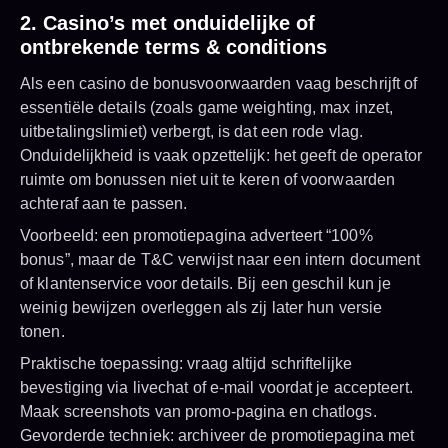
2. Casino’s met onduidelijke of
ontbrekende terms & conditions
Als een casino de bonusvoorwaarden vaag beschrijft of
essentiële details (zoals game weighting, max inzet,
uitbetalingslimiet) verbergt, is dat een rode vlag.
Onduidelijkheid is vaak opzettelijk: het geeft de operator
ruimte om bonussen niet uit te keren of voorwaarden
achteraf aan te passen.
Voorbeeld: een promotiepagina adverteert “100%
bonus”, maar de T&C verwijst naar een intern document
of klantenservice voor details. Bij een geschil kun je
weinig bewijzen overleggen als zij later hun versie
tonen.
Praktische toepassing: vraag altijd schriftelijke
bevestiging via livechat of e-mail voordat je accepteert.
Maak screenshots van promo-pagina en chatlogs.
Gevorderde techniek: archiveer de promotiepagina met