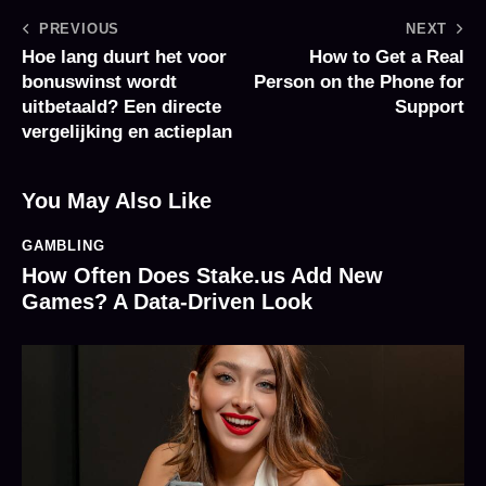
PREVIOUS
NEXT
Hoe lang duurt het voor
How to Get a Real
bonuswinst wordt
Person on the Phone for
uitbetaald? Een directe
Support
vergelijking en actieplan
You May Also Like
GAMBLING
How Often Does Stake.us Add New
Games? A Data-Driven Look