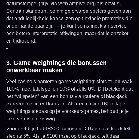
datumstempel (bijv. via web.archive.org) als bewijs.
Contrair standpunt: sommige ervaren spelers geven aan
dat onduidelijkheid kan wijzen op flexibele promoties die
onderhandelbaar zijn — je kunt soms met klantservice
een betere interpretatie afdwingen, maar dat is onzeker
en tijdrovend.
3. Game weightings die bonussen
onwerkbaar maken
Veel casino’s hanteren game weighting: slots tellen vaak
100% mee, tafelspellen 10% of zelfs 0%. Dit betekent dat
het “vrijspelen” van een bonus via roulette of blackjack
extreem inefficiënt kan zijn. Als een casino 0% of lage
weightings toepast op je voorkeursgames, behoud je je
inzetvereisten eeuwig.
Voorbeeld: je hebt €200 bonus met 30x en blackjack telt
slechts 5%. Als je €100 inzet op blackjack, telt daar