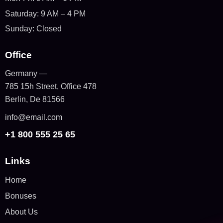
Saturday: 9 AM – 4 PM
Sunday: Closed
Office
Germany —
785 15h Street, Office 478
Berlin, De 81566
info@email.com
+1 800 555 25 65
Links
Home
Bonuses
About Us