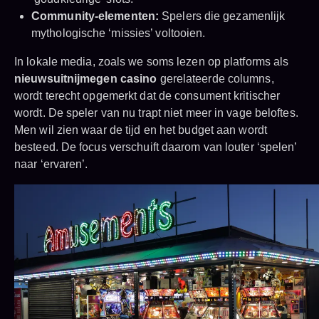
Community-elementen:
Spelers die gezamenlijk
mythologische ‘missies’ voltooien.
In lokale media, zoals we soms lezen op platforms als
nieuwsuitnijmegen casino
gerelateerde columns,
wordt terecht opgemerkt dat de consument kritischer
wordt. De speler van nu trapt niet meer in vage beloftes.
Men wil zien waar de tijd en het budget aan wordt
besteed. De focus verschuift daarom van louter ‘spelen’
naar ‘ervaren’.