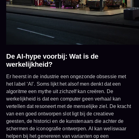
De AI-hype voorbij: Wat is de
werkelijkheid?
Er heerst in de industrie een ongezonde obsessie met
het label ‘AI’. Soms lijkt het alsof men denkt dat een
algoritme een mythe uit zichzelf kan creëren. De
werkelijkheid is dat een computer geen verhaal kan
vertellen dat resoneert met de menselijke ziel. De kracht
van een goed ontworpen slot ligt bij de creatieve
geesten, de historici en de kunstenaars die achter de
schermen de iconografie ontwerpen. AI kan weliswaar
helpen bij het genereren van varianten op een