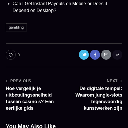
Can I Get Instant Payouts on Mobile or Does it
Depend on Desktop?
gambling
0
PREVIOUS
NEXT
Hoe vergelijk je
De digitale tempel:
uitbetalingssnelheid
Waarom jungle-slots
tussen casino’s? Een
tegenwoordig
eerlijke gids
kunstwerken zijn
You May Also Like