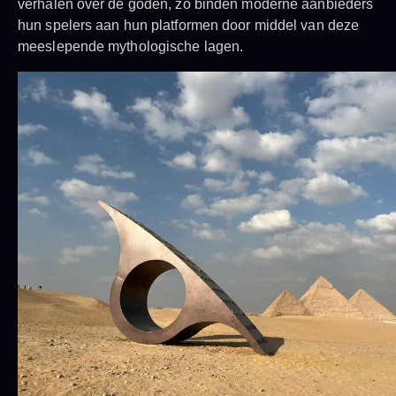
verhalen over de goden, zo binden moderne aanbieders
hun spelers aan hun platformen door middel van deze
meeslepende mythologische lagen.