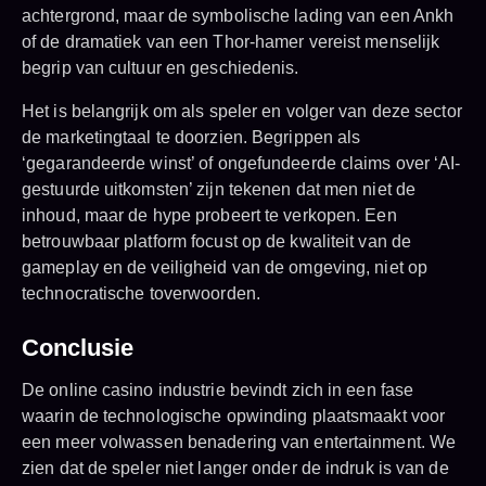
achtergrond, maar de symbolische lading van een Ankh
of de dramatiek van een Thor-hamer vereist menselijk
begrip van cultuur en geschiedenis.
Het is belangrijk om als speler en volger van deze sector
de marketingtaal te doorzien. Begrippen als
‘gegarandeerde winst’ of ongefundeerde claims over ‘AI-
gestuurde uitkomsten’ zijn tekenen dat men niet de
inhoud, maar de hype probeert te verkopen. Een
betrouwbaar platform focust op de kwaliteit van de
gameplay en de veiligheid van de omgeving, niet op
technocratische toverwoorden.
Conclusie
De online casino industrie bevindt zich in een fase
waarin de technologische opwinding plaatsmaakt voor
een meer volwassen benadering van entertainment. We
zien dat de speler niet langer onder de indruk is van de