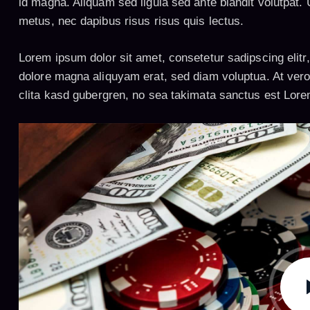
id magna. Aliquam sed ligula sed ante blandit volutpat. U
metus, nec dapibus risus risus quis lectus.
Lorem ipsum dolor sit amet, consetetur sadipscing elit
dolore magna aliquyam erat, sed diam voluptua. At vero
clita kasd gubergren, no sea takimata sanctus est Lore