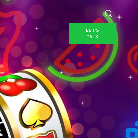
LET'S
TALK