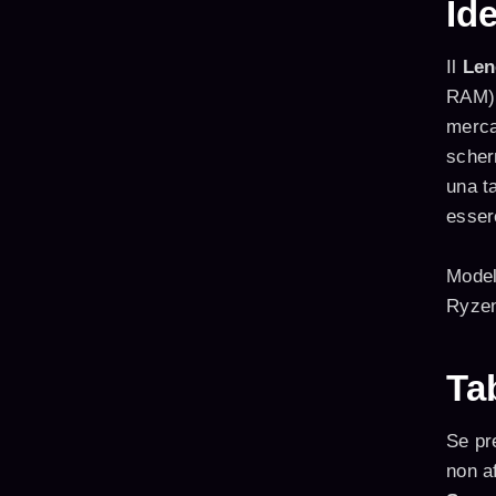
Id
Il
Len
RAM) 
merca
scher
una t
essere
Model
Ryzen
Ta
Se pre
non af