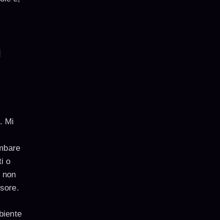
n
. Mi
mbare
i o
, non
ssore.
mbiente