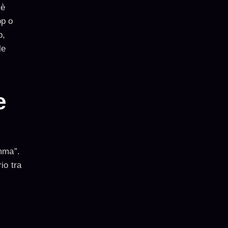
’è
op o
p,
le
e
amma”.
io tra