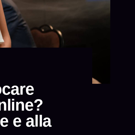
ocare
nline?
e e alla