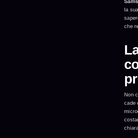
Sams
la su
saper
che n
La
co
p
Non c’
cade o
microo
costa
chiara