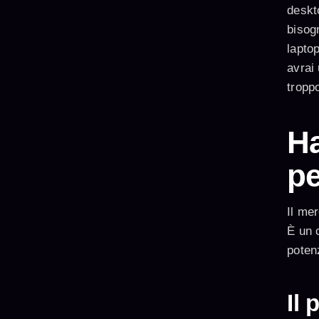
deskt
bisogn
lapto
avrai 
tropp
Ha
pe
Il mer
È un c
potenz
Il