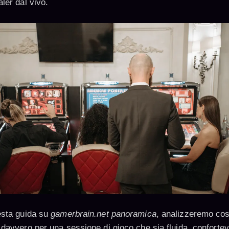
ler dal vivo.
esta guida su
gamerbrain.net panoramica
, analizzeremo co
 davvero per una sessione di gioco che sia fluida, confortev