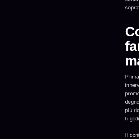
sopra
Co
fa
m
Prima 
inner
prome
degno
più ri
ti god
Il con