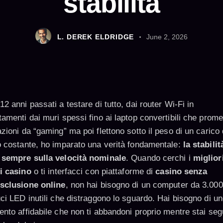
stabilità
L. DEREK ELDRIDGE
June 2, 2026
2 anni passati a testare di tutto, dai router Wi-Fi in
tamenti dai muri spessi fino ai laptop convertibili che prom
zioni da “gaming” ma poi flettono sotto il peso di un carico 
o costante, ho imparato una verità fondamentale:
la stabilit
 sempre sulla velocità nominale
. Quando cerchi i
miglior
i casino
o ti interfacci con piattaforme di
casino senza
sclusione online
, non hai bisogno di un computer da 3.000
uci LED inutili che distraggono lo sguardo. Hai bisogno di u
ento affidabile che non ti abbandoni proprio mentre stai se