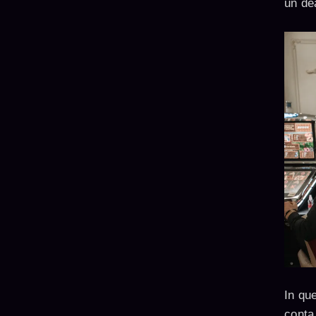
un dea
In qu
conta