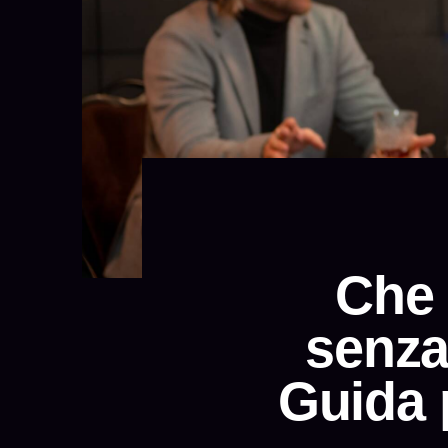
Che 
senza
Guida p