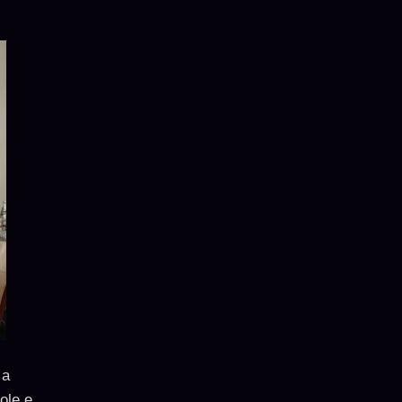
sa
ole e,