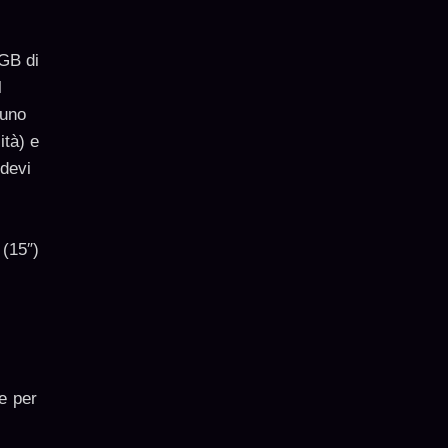
GB di
l
 uno
ità) e
devi
 (15″)
le per