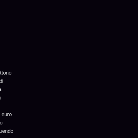
ettono
di
à
i
 euro
no
guendo