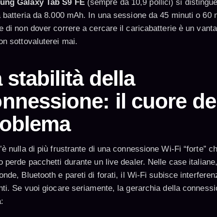
ung Galaxy Tab S9 FE
(sempre da 10,9 pollici) si distingu
a batteria da 8.000 mAh. In una sessione da 45 minuti o 60 m
e di non dover correre a cercare il caricabatterie è un vant
on sottovaluterei mai.
 stabilità della
nnessione: il cuore de
roblema
è nulla di più frustrante di una connessione Wi-Fi “forte” c
 perde pacchetti durante un live dealer. Nelle case italiane,
nde, Bluetooth e pareti di forati, il Wi-Fi subisce interferen
nti. Se vuoi giocare seriamente, la gerarchia della conness
: