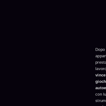
Dopo 1
appar
presta
lavor
vince
gioch
autoe
con l
strum