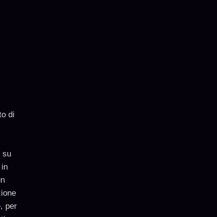
o di
e su
 in
un
zione
, per