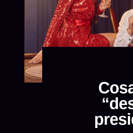
Cosa 
“des
presi