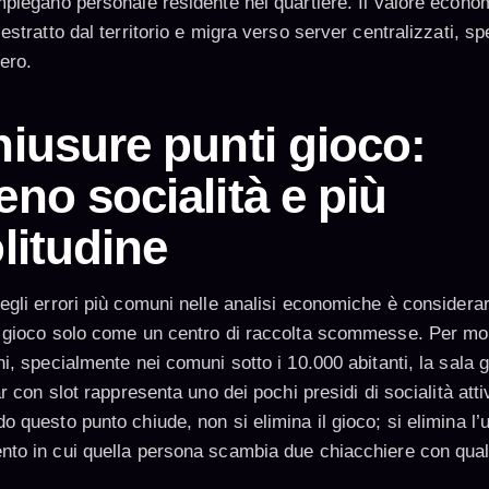
mpiegano personale residente nel quartiere. Il valore econo
estratto dal territorio e migra verso server centralizzati, s
tero.
iusure punti gioco:
no socialità e più
litudine
egli errori più comuni nelle analisi economiche è considerar
 gioco solo come un centro di raccolta scommesse. Per mol
i, specialmente nei comuni sotto i 10.000 abitanti, la sala g
ar con slot rappresenta uno dei pochi presidi di socialità atti
 questo punto chiude, non si elimina il gioco; si elimina l’
to in cui quella persona scambia due chiacchiere con qua