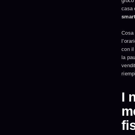
gioco
casa o
smar
Cosa s
l’orar
con il
la pau
vendi
riempi
I 
me
fi