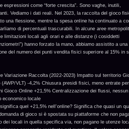
e espressioni come “forte crescita”. Sono vaghe, inutili,
anti. Vediamo i dati reali. Nel 2023, la raccolta del gioco fis
to una flessione, mentre la spesa online ha continuato a co
rliamo di percentuali trascurabili. In alcune aree metropoli
e limitazioni locali agli orari e alle distanze (i cosiddetti
anziometri”) hanno forzato la mano, abbiamo assistito a una
one del numero dei punti vendita fisici superiore al 15% in so
re Variazione Raccolta (2022-2023) Impatto sul territorio Gi
o (AWP/VLT) -4,2% Chiusura presidi fisici, meno entrate per
i Gioco Online +21,5% Centralizzazione dei flussi, nessun
no economico locale
significa quel +21,5% nell’online? Significa che quasi un qu
 domanda di gioco si è spostata su piattaforme che non pag
tto dei locali in quella specifica via, non pagano le utenze loca