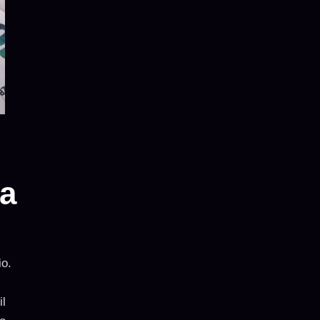
na
io.
il