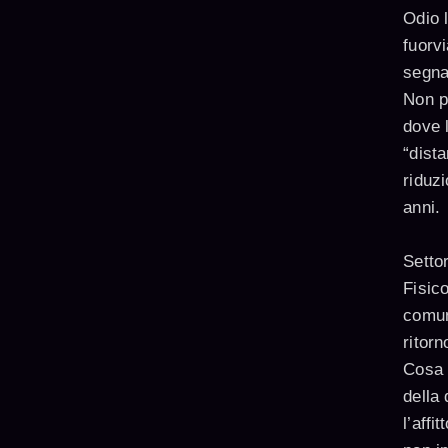
Odio l
fuorvi
segna
Non pa
dove l
“dist
riduzi
anni.
Setto
Fisic
comun
ritor
Cosa 
della
l’affi