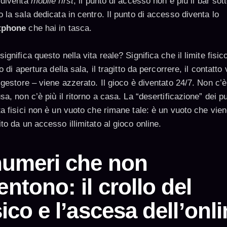
 diventa
mobile first
, il punto di accesso non è più il bar sot
 la sala dedicata in centro. Il punto di accesso diventa lo
tphone
che hai in tasca.
ignifica questo nella vita reale? Significa che il limite fisic
io di apertura della sala, il tragitto da percorrere, il contatto 
 gestore – viene azzerato. Il gioco è diventato 24/7. Non c’è
sa, non c’è più il ritorno a casa. La “desertificazione” dei pu
ta fisici non è un vuoto che rimane tale: è un vuoto che vie
to da un accesso illimitato al gioco online.
numeri che non
ntono: il crollo del
sico e l’ascesa dell’onl