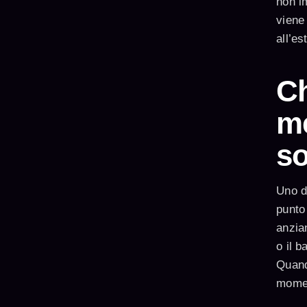
non i
viene 
all’es
Ch
me
so
Uno d
punto
anzian
o il b
Quando
momen