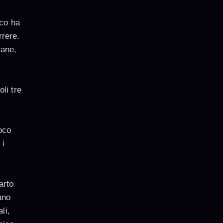
ico ha
rrere.
tane,
li tre
oco
 i
arto
ano
li,