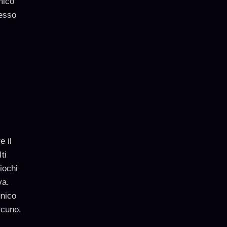
mico
pesso
e il
ti
iochi
va.
unico
lcuno.