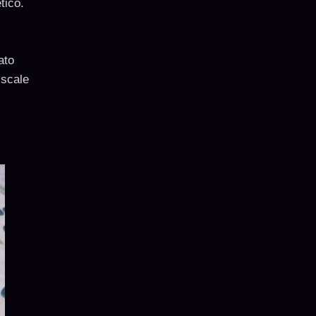
tico.
ato
iscale