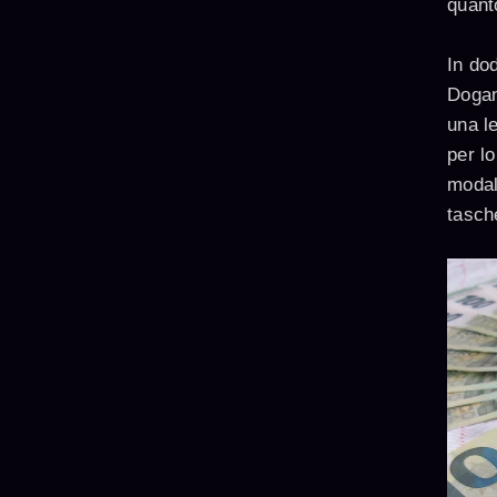
quant
In dod
Dogan
una l
per l
modal
tasch