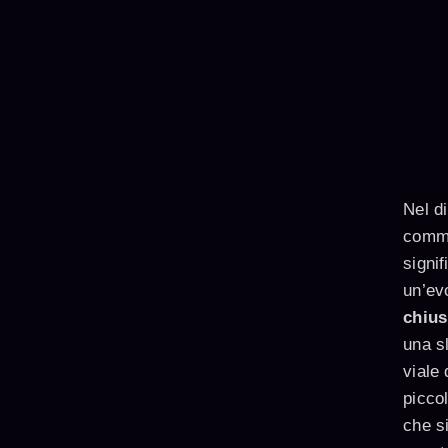
Nel di
comme
signif
un’ev
chius
una s
viale
piccol
che s