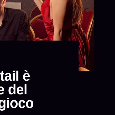
tail è
e del
 gioco