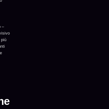
to
o –
visivo
 più
nti
ne
ine