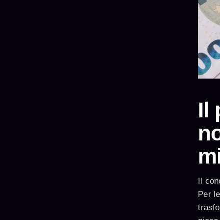
Il
no
mi
Il con
Per le
trasfo