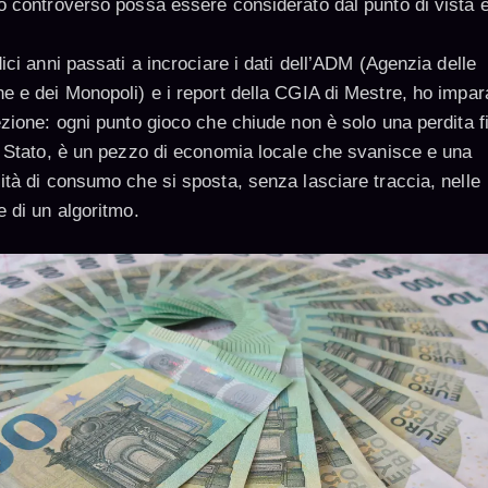
o controverso possa essere considerato dal punto di vista e
ici anni passati a incrociare i dati dell’ADM (Agenzia delle
e e dei Monopoli) e i report della CGIA di Mestre, ho impar
ezione: ogni punto gioco che chiude non è solo una perdita f
o Stato, è un pezzo di economia locale che svanisce e una
ità di consumo che si sposta, senza lasciare traccia, nelle
e di un algoritmo.