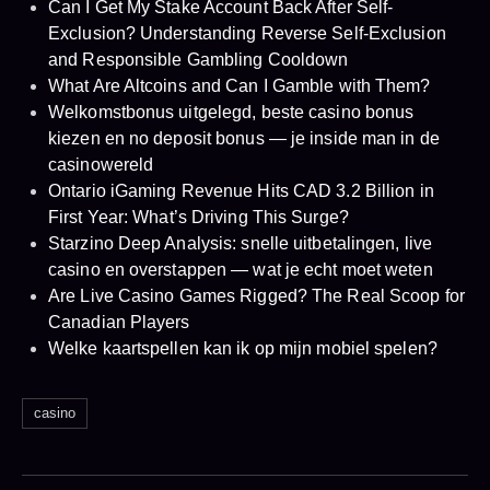
Can I Get My Stake Account Back After Self-
Exclusion? Understanding Reverse Self-Exclusion
and Responsible Gambling Cooldown
What Are Altcoins and Can I Gamble with Them?
Welkomstbonus uitgelegd, beste casino bonus
kiezen en no deposit bonus — je inside man in de
casinowereld
Ontario iGaming Revenue Hits CAD 3.2 Billion in
First Year: What’s Driving This Surge?
Starzino Deep Analysis: snelle uitbetalingen, live
casino en overstappen — wat je echt moet weten
Are Live Casino Games Rigged? The Real Scoop for
Canadian Players
Welke kaartspellen kan ik op mijn mobiel spelen?
casino