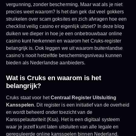
vergunning, zonder bescherming. Maar wat als je niet
precies weet waarom? Is het dan gek dat veel gokkers
struikelen over scam goksites en zich afvragen hoe een
checklist veilig casino er eigenlijk uitziet? In deze blog
duiken we dieper in hoe je een onbetrouwbaar online
casino kunt herkennen en waarom het Cruks-register
belangrijk is. Ook leggen we uit waarom buitenlandse
casino’s nooit hetzelfde beschermingsniveau kunnen
bieden als Nederlandse aanbieders.
Wat is Cruks en waarom is het
belangrijk?
Cruks staat voor het
Centraal Register Uitsluiting
Kansspelen
. Dit register is een initiatief van de overheid
en wordt beheerd onder toezicht van de
Kansspelautoriteit (Ksa). Het is een digitaal systeem
waar je jezelf kunt laten uitsluiten van alle legale en
gereguleerde online kansspelen binnen Nederland.