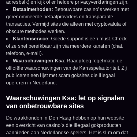
adresbalk) en kijk of er heldere privacyverklaringen zijn.
Betaalmethoden:
Betrouwbare casino’s werken met
gerenommeerde betaalproviders en transparante
transacties. Vermijd sites die alleen met cryptovaluta of
obscure methodes werken.
Klantenservice:
Goede support is een must. Check
of ze snel bereikbaar zijn via meerdere kanalen (chat,
telefoon, e-mail).
Waarschuwingen Ksa:
Raadpleeg regelmatig de
officiële waarschuwingen van de Kansspelautoriteit. Zij
publiceren een lijst met scam goksites die illegaal
opereren in Nederland.
Waarschuwingen Ksa: let op signalen
van onbetrouwbare sites
De waakhonden in Den Haag hebben op hun website
een overzicht van casino’s die illegaal gokproducten
aanbieden aan Nederlandse spelers. Het is slim om dat