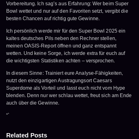
Vorbereitung. Ich sag’s aus Erfahrung: Wer beim Super
Bowl wettet und nur auf den Favoriten setzt, vergibt die
besten Chancen auf richtig gute Gewinne.
Ich persönlich werde mir für den Super Bowl 2025 ein
kaltes deutsches Pils neben den Rechner stellen,
meinen OASIS-Report öffnen und ganz entspannt
wetten. Und keine Sorge, ich werde extra für euch auf
die wichtigsten Statistiken achten – versprochen.
In diesem Sinne: Trainiert eure Analyse-Fähigkeiten,
nutzt den einzigartigen Austragungsort Caesars
Superdome als Vorteil und lasst euch nicht vom Hype
blenden. Denn nur wer schlau wettet, freut sich am Ende
auch über die Gewinne.
“`
Related Posts