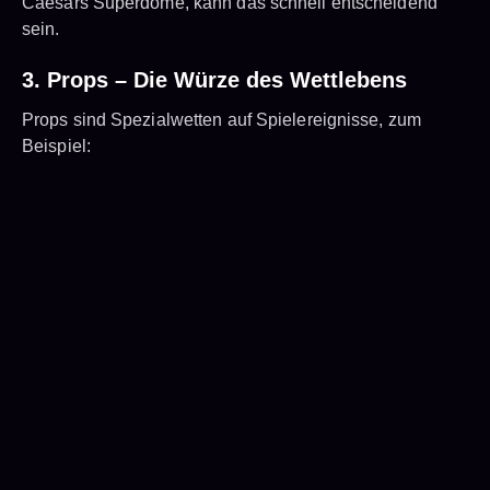
Caesars Superdome, kann das schnell entscheidend
sein.
3. Props – Die Würze des Wettlebens
Props sind Spezialwetten auf Spielereignisse, zum
Beispiel: