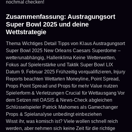
nochmal checken!
Zusammenfassung: Austragungsort
Super Bowl 2025 und deine
Wettstrategie
Thema Wichtiges Detail Tipps von Klaus Austragungsort
Super Bowl 2025 New Orleans Caesars Superdome –
wetterunabhängig, Hallenklima Keine Wetterwetten,
Fokus auf Spielerstärke und Taktik Super Bowl LIX
Datum 9. Februar 2025 Frühzeitig vorqualifizieren, Injury
Reports beachten Wettarten Moneyline, Point Spread,
Props Point Spread und Props für mehr Value nutzen
Spielerform & Verletzungen Crucial für Wettausgang Vor
dem Setzen mit OASIS & News-Check abgleichen
Schlüsselspieler Patrick Mahomes als Gamechanger
Props & Spielanalyse unbedingt einbeziehen
Wisst ihr, was komisch ist? Viele wollen schnell reich
werden, aber nehmen sich keine Zeit für die richtige