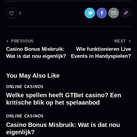
0
PREVIOUS
NEXT
Casino Bonus Misbruik:
Wie funktionieren Live
Wat is dat nou eigenlijk?
Events in Handyspielen?
You May Also Like
ONLINE CASINOS
Welke spellen heeft GTBet casino? Een
kritische blik op het spelaanbod
ONLINE CASINOS
Casino Bonus Misbruik: Wat is dat nou
eigenlijk?