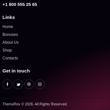
+1 800 555 25 65
Links
Home
Bonuses
About Us
Shop
Contacts
Get in touch
ThemeRex
© 2026. All Rights Reserved.