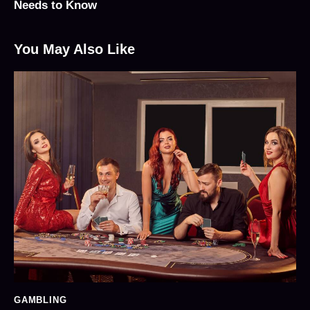
Needs to Know
You May Also Like
GAMBLING