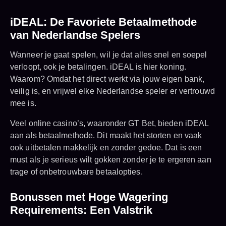
iDEAL: De Favoriete Betaalmethode
van Nederlandse Spelers
Wanneer je gaat spelen, wil je dat alles snel en soepel
verloopt, ook je betalingen. iDEAL is hier koning.
Waarom? Omdat het direct werkt via jouw eigen bank,
veilig is, en vrijwel elke Nederlandse speler er vertrouwd
mee is.
Veel online casino’s, waaronder GT Bet, bieden iDEAL
aan als betaalmethode. Dit maakt het storten en vaak
ook uitbetalen makkelijk en zonder gedoe. Dat is een
must als je serieus wilt gokken zonder je te ergeren aan
trage of onbetrouwbare betaalopties.
Bonussen met Hoge Wagering
Requirements: Een Valstrik