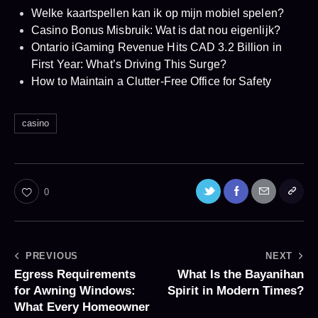
Welke kaartspellen kan ik op mijn mobiel spelen?
Casino Bonus Misbruik: Wat is dat nou eigenlijk?
Ontario iGaming Revenue Hits CAD 3.2 Billion in
First Year: What’s Driving This Surge?
How to Maintain a Clutter-Free Office for Safety
casino
0
PREVIOUS
NEXT
Egress Requirements
What Is the Bayanihan
for Awning Windows:
Spirit in Modern Times?
What Every Homeowner