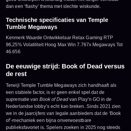
dan een ‘flashy’ thema met slechte wiskunde.
Technische specificaties van Temple
Tumble Megaways
Kenmerk Waarde Ontwikkelaar Relax Gaming RTP
96,25% Volatiliteit Hoog Max Win 7.767x Megaways Tot
46.656
De eeuwige strijd: Book of Dead versus
de rest
Terwijl Temple Tumble Megaways zich handhaaft als
een stabiele factor, is er geen enkel spel dat de
suprematie van
Book of Dead
van Play’n GO in de
Nederlandse lobby’s echt kan breken. Sinds 2021 zien
we in de jaarcijfers van legale aanbieders dat de ‘Book
of’-mechaniek een bijna onverwoestbare
publieksfavoriet is. Spelers zoeken in 2025 nog steeds