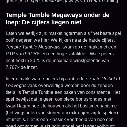
genre, is
Temple Tumble Megaways
van Relax Gaming.
Temple Tumble Megaways onder de
loep: De cijfers liegen niet
Laten we eerlijk zijn: marketingtermen als “het beste spel
ooit” negeren we hier. We kijken naar de harde cijfers.
Temple Tumble Megaways
kwam op de markt met een
RTP van 96,25% en een hoge volatiliteit. Wat spelers
echt trekt in 2025 is de maximale winstpotentie van
7.767x de inzet.
In een markt waar spelers bij aanbieders zoals
Unibet
of
LeoVegas
vaak overweldigd worden door duizenden
titels, is Temple Tumble een baken van consistentie. Het
spel bewijst dat je geen complexe bonusrondes met
twaalf lagen hoeft te bouwen als het basismechanisme
(het wegspelen van stenen om extra rijen vrij te spelen)
intuïtief is. Het is een klassiek voorbeeld van hoe een
goed ontworpen wiskundig model het langer volhoudt