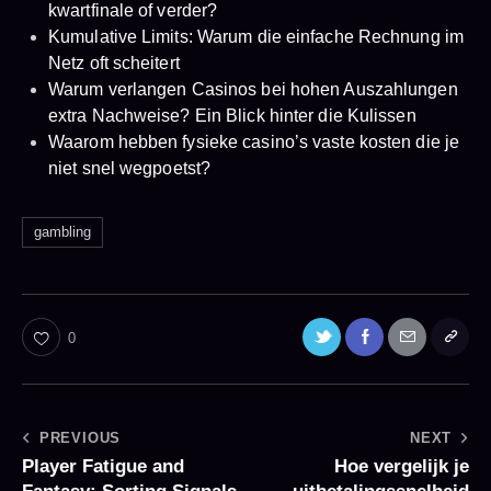
kwartfinale of verder?
Kumulative Limits: Warum die einfache Rechnung im
Netz oft scheitert
Warum verlangen Casinos bei hohen Auszahlungen
extra Nachweise? Ein Blick hinter die Kulissen
Waarom hebben fysieke casino’s vaste kosten die je
niet snel wegpoetst?
gambling
0
PREVIOUS
NEXT
Player Fatigue and
Hoe vergelijk je