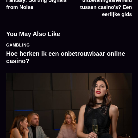
Fantasy: Sorting Signals
uitbetalingssnelheid
from Noise
tussen casino’s? Een
eerlijke gids
You May Also Like
GAMBLING
Hoe herken ik een onbetrouwbaar online
casino?