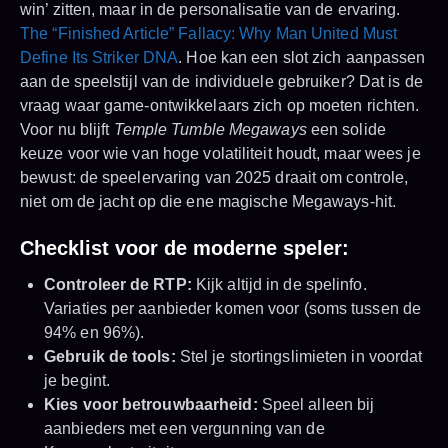
win’ zitten, maar in de personalisatie van de ervaring.
The “Finished Article” Fallacy: Why Man United Must
Define Its Striker DNA
. Hoe kan een slot zich aanpassen
aan de speelstijl van de individuele gebruiker? Dat is de
vraag waar game-ontwikkelaars zich op moeten richten.
Voor nu blijft
Temple Tumble Megaways
een solide
keuze voor wie van hoge volatiliteit houdt, maar wees je
bewust: de speelervaring van 2025 draait om controle,
niet om de jacht op die ene magische Megaways-hit.
Checklist voor de moderne speler:
Controleer de RTP:
Kijk altijd in de spelinfo.
Variaties per aanbieder komen voor (soms tussen de
94% en 96%).
Gebruik de tools:
Stel je stortingslimieten in voordat
je begint.
Kies voor betrouwbaarheid:
Speel alleen bij
aanbieders met een vergunning van de