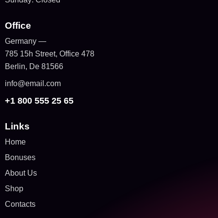
Office
Germany —
785 15h Street, Office 478
Berlin, De 81566
info@email.com
+1 800 555 25 65
Links
Home
Bonuses
About Us
Shop
Contacts