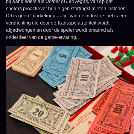
bij aanbieders als
Unibet
of
LeoVegas
, valt op dat
spelers proactiever hun eigen stortingslimieten instellen.
Dit is geen ‘marketingpraatje’ van de industrie; het is een
verplichting die door de Kansspelautoriteit wordt
afgedwongen en door de speler wordt omarmd als
onderdeel van de game-ervaring.