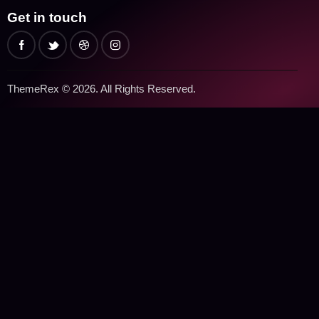
Get in touch
ThemeRex
© 2026. All Rights Reserved.