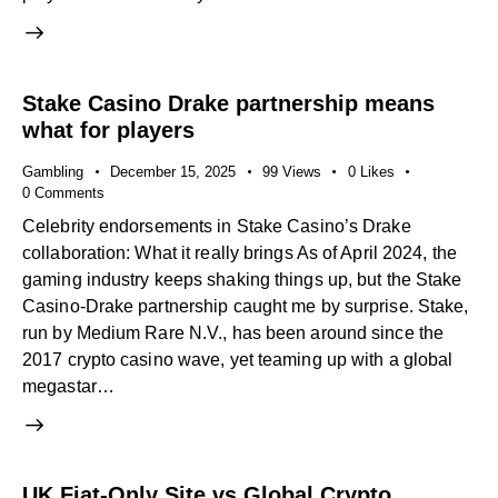
Stake Casino Drake partnership means
what for players
Gambling
December 15, 2025
99
Views
0
Likes
0
Comments
Celebrity endorsements in Stake Casino’s Drake
collaboration: What it really brings As of April 2024, the
gaming industry keeps shaking things up, but the Stake
Casino-Drake partnership caught me by surprise. Stake,
run by Medium Rare N.V., has been around since the
2017 crypto casino wave, yet teaming up with a global
megastar…
UK Fiat-Only Site vs Global Crypto