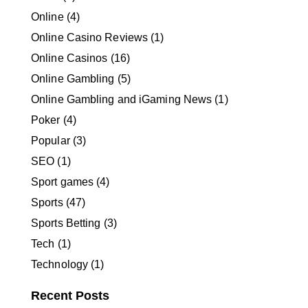
Online
(4)
Online Casino Reviews
(1)
Online Casinos
(16)
Online Gambling
(5)
Online Gambling and iGaming News
(1)
Poker
(4)
Popular
(3)
SEO
(1)
Sport games
(4)
Sports
(47)
Sports Betting
(3)
Tech
(1)
Technology
(1)
Recent Posts