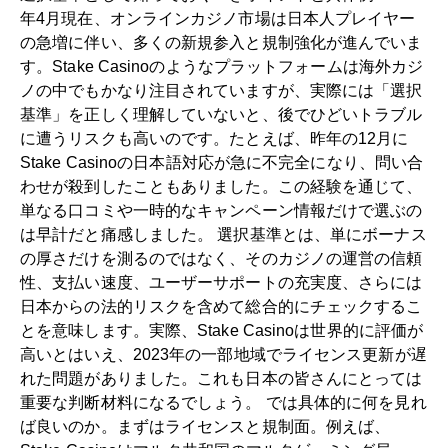
年4月現在、オンラインカジノ市場は日本人プレイヤー
の急増に伴い、多くの新規参入と規制強化が進んでいま
す。Stake Casinoのようなプラットフォームは海外カジ
ノの中でもかなり注目されていますが、実際には「選択
基準」を正しく理解していないと、後でひどいトラブル
に遭うリスクも高いのです。たとえば、昨年の12月に
Stake Casinoの日本語対応が急に不完全になり、問い合
わせが殺到したこともありました。この経験を通じて、
単なる口コミや一時的なキャンペーン情報だけで選ぶの
は早計だと痛感しました。 選択基準とは、単にボーナス
の厚さだけを測るのではなく、そのカジノの運営の信頼
性、支払い速度、ユーザーサポートの充実度、さらには
日本からの法的リスクを含めて総合的にチェックするこ
とを意味します。実際、Stake Casinoは世界的に評価が
高いとはいえ、2023年の一部地域でライセンス更新が遅
れた問題がありました。これも日本の皆さんにとっては
重要な判断材料になるでしょう。 では具体的に何を見れ
ば良いのか。まずはライセンスと規制面。例えば、