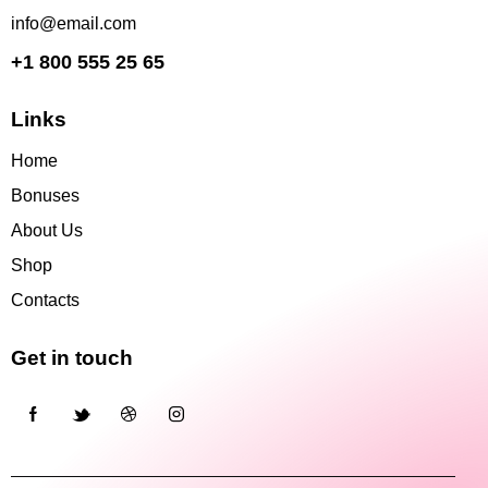
info@email.com
+1 800 555 25 65
Links
Home
Bonuses
About Us
Shop
Contacts
Get in touch