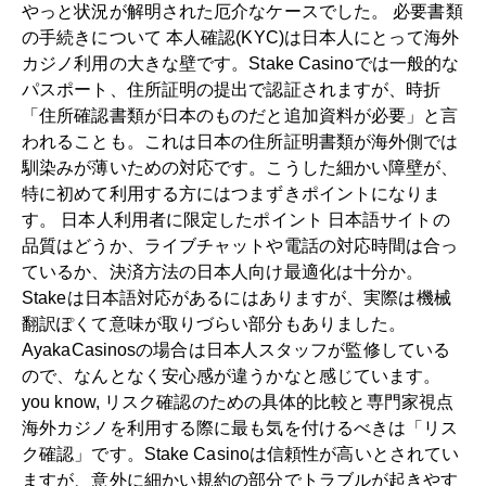
やっと状況が解明された厄介なケースでした。 必要書類
の手続きについて 本人確認(KYC)は日本人にとって海外
カジノ利用の大きな壁です。Stake Casinoでは一般的な
パスポート、住所証明の提出で認証されますが、時折
「住所確認書類が日本のものだと追加資料が必要」と言
われることも。これは日本の住所証明書類が海外側では
馴染みが薄いための対応です。こうした細かい障壁が、
特に初めて利用する方にはつまずきポイントになりま
す。 日本人利用者に限定したポイント 日本語サイトの
品質はどうか、ライブチャットや電話の対応時間は合っ
ているか、決済方法の日本人向け最適化は十分か。
Stakeは日本語対応があるにはありますが、実際は機械
翻訳ぽくて意味が取りづらい部分もありました。
AyakaCasinosの場合は日本人スタッフが監修している
ので、なんとなく安心感が違うかなと感じています。
you know, リスク確認のための具体的比較と専門家視点
海外カジノを利用する際に最も気を付けるべきは「リス
ク確認」です。Stake Casinoは信頼性が高いとされてい
ますが、意外に細かい規約の部分でトラブルが起きやす